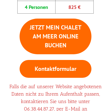
4 Personen
825 €
JETZT MEIN CHALET
AM MEER ONLINE
BUCHEN
Kontaktformular
Falls die auf unserer Website angebotenen
Daten nicht zu Ihrem Aufenthalt passen,
kontaktieren Sie uns bitte unter
06.38.44.87.27, per E-Mail an