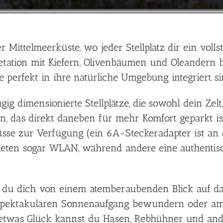
 Mittelmeerküste, wo jeder Stellplatz dir ein voll
tation mit Kiefern, Olivenbäumen und Oleandern b
die perfekt in ihre natürliche Umgebung integriert si
gig dimensionierte Stellplätze, die sowohl dein Z
 das direkt daneben für mehr Komfort geparkt ist
üsse zur Verfügung (ein 6A-Steckeradapter ist an d
ze bieten sogar WLAN, während andere eine authenti
t du dich von einem atemberaubenden Blick auf d
 spektakulären Sonnenaufgang bewundern oder am
etwas Glück kannst du Hasen, Rebhühner und ande