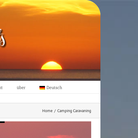
kt
über
Deutsch
Home
/
Camping Caravaning