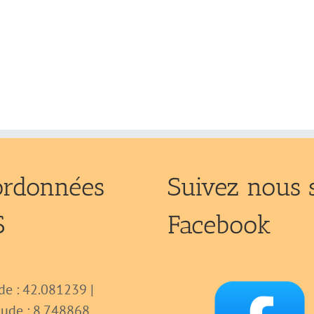
ordonnées
Suivez nous 
S
Facebook
de : 42.081239 |
tude : 8.748868