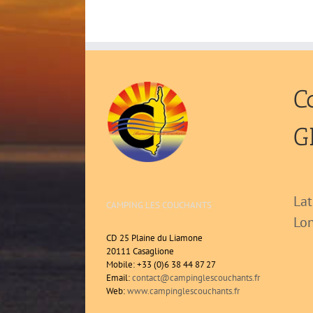
C
G
Lat
CAMPING LES COUCHANTS
Lon
CD 25 Plaine du Liamone
20111 Casaglione
Mobile: +33 (0)6 38 44 87 27
Email:
contact@campinglescouchants.fr
Web:
www.campinglescouchants.fr