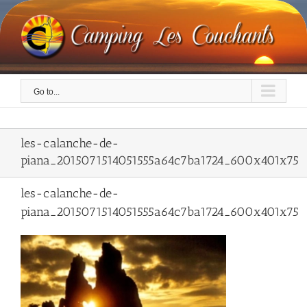
Skip
to
content
Go to...
les-calanche-de-
piana_2015071514051555a64c7ba1724_600x401x75
les-calanche-de-
piana_2015071514051555a64c7ba1724_600x401x75