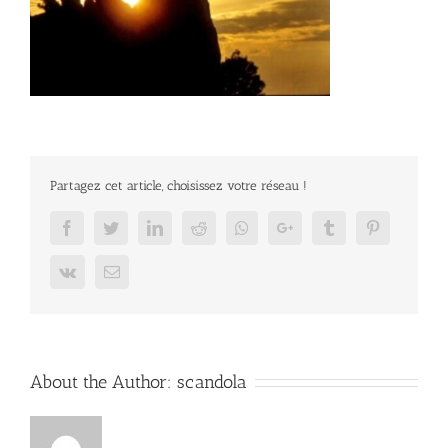
Partagez cet article, choisissez votre réseau !
Facebook
Twitter
LinkedIn
Reddit
Whatsapp
Google+
Tumblr
Pinterest
Vk
Email
About the Author:
scandola