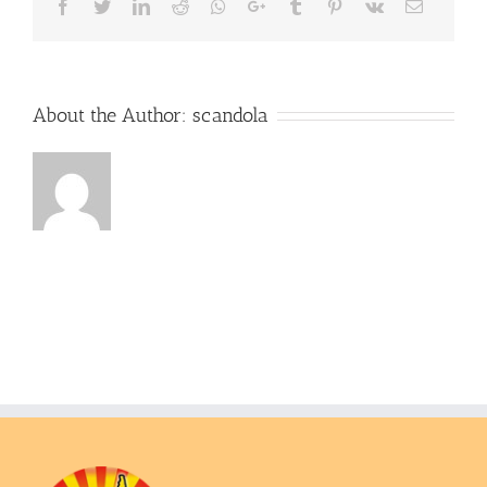
Facebook
Twitter
LinkedIn
Reddit
Whatsapp
Google+
Tumblr
Pinterest
Vk
Email
About the Author:
scandola