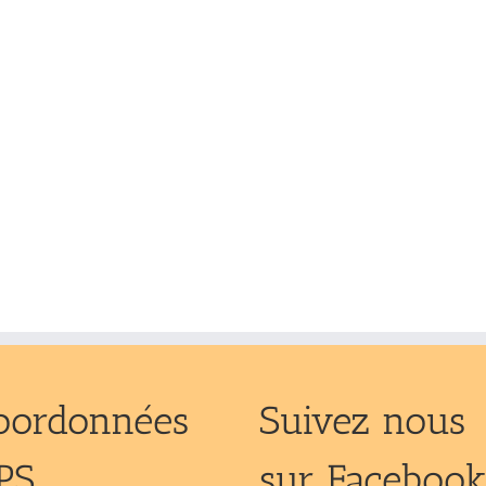
oordonnées
Suivez nous
PS
sur Faceboo